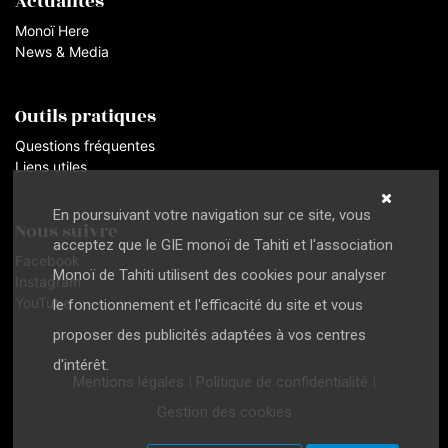
Actualités
Monoï Here
News & Media
Outils pratiques
Questions fréquentes
Liens utiles
En poursuivant votre navigation sur ce site, vous
Nous suivre
acceptez que le GIE monoï de Tahiti et l'association
Facebook
Monoï de Tahiti utilisent des cookies pour analyser
Instagram
YouTube
le fonctionnement et l'efficacité du site et vous
proposer des publicités adaptées à vos centres
d'intérêt.
Mentions légales
|
Politique de confidentialité
|
Gestion des cookies